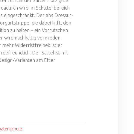
er rutscht der Sattel trotz guter
 dadurch wird im Schulterbereich
s eingeschränkt. Der abs Dressur-
Vorgurtstrippe, die dabei hilft, den
sition zu halten – ein Vorrutschen
ter wird nachhaltig vermieden.
 mehr Widerristfreiheit ist er
efreundlich! Der Sattel ist mit
Design-Varianten am Efter
Datenschutz