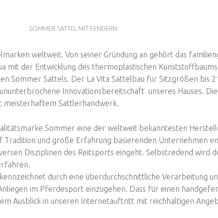
SOMMER SÄTTEL MIT FENDERN
lmarken weltweit. Von seiner Gründung an gehört das famili
wa mit der Entwicklung des thermoplastischen Kunststoffbaum
en Sommer Sattels. Der La Vita Sattelbau für Sitzgrößen bis 21,
ie ununterbrochene Innovationsbereitschaft unseres Hauses. Dies
it meisterhaftem Sattlerhandwerk.
Qualitätsmarke Sommer eine der weltweit bekanntesten Herstelle
 auf Tradition und große Erfahrung basierenden Unternehmen en
ersen Disziplinen des Reitsports eingeht. Selbstredend wird de
erfahren.
ennzeichnet durch eine überdurchschnittliche Verarbeitung und
Anliegen im Pferdesport einzugehen. Dass für einen handgefer
m Ausblick in unseren Internetauftritt mit reichhaltigen Angeb