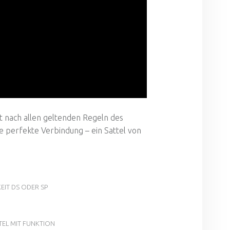
t nach allen geltenden Regeln des
ie perfekte Verbindung – ein Sattel von
KEIT DS ODER SP
TTEL MIT FUNKTION