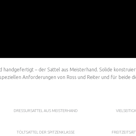
handgefertigt – der Sattel aus Meisterhand. Solide konstruier
le speziellen Anforderungen von Ross und Reiter und für beide d
DRESSURSATTEL AUS MEISTERHAND
VIELSEITIG
TÖLTSATTEL DER SPITZENKLASSE
FREITZEITSÄ